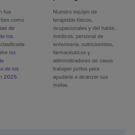
h fue
Nuestro equipo de
rbes como
terapistas físicos,
sas de
ocupacionales y del habla,
de los
médicos, personal de
clasificada
enfermería, nutricionistas,
ntre
los
farmacéuticos y
de
administradores de casos
ca de los
trabajan juntos para
en 2025
.
ayudarle a alcanzar sus
metas.