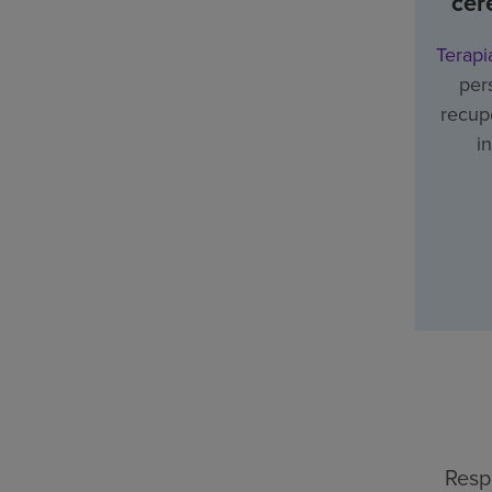
cer
Terapi
per
recupe
i
Resp