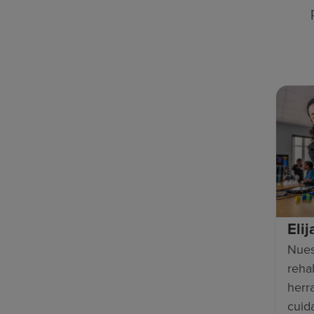
Eli
Nues
rehab
herr
cuid