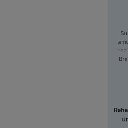
Su
simu
rec
Bra
Rehab
u