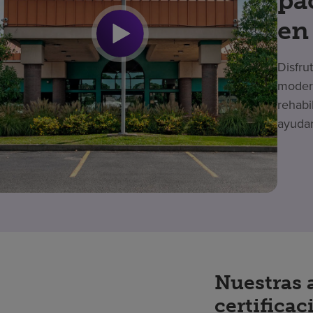
pa
en
Disfru
modern
rehabi
ayudar
Nuestras 
certificac