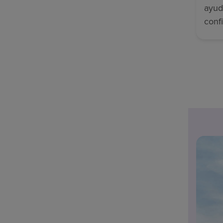
ayud
conf