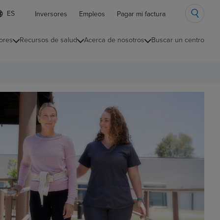
ista
Inversores
Empleos
Pagar mi factura
e
diomas
ores
Recursos de salud
Acerca de nosotros
Buscar un centro
ontraída