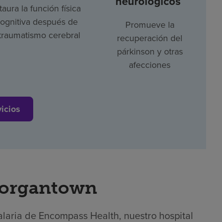
neurológicos
taura la función física
cognitiva después de
Promueve la
traumatismo cerebral
recuperación del
párkinson y otras
afecciones
vicios
Morgantown
alaria de Encompass Health, nuestro hospital