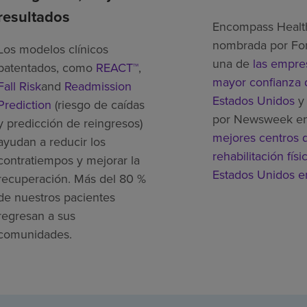
resultados
Encompass Healt
nombrada por Fo
Los modelos clínicos
una de
las empre
patentados, como
REACT™
,
mayor confianza 
Fall Risk
and
Readmission
Estados Unidos
y 
Prediction
(riesgo de caídas
por Newsweek e
y predicción de reingresos)
mejores centros 
ayudan a reducir los
rehabilitación físi
contratiempos y mejorar la
Estados Unidos 
recuperación. Más del 80 %
de nuestros pacientes
regresan a sus
comunidades.