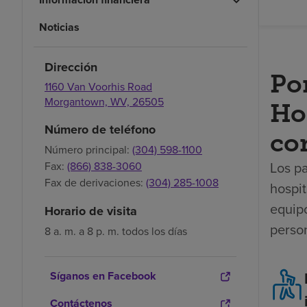
Noticias
Dirección
Po
1160 Van Voorhis Road
Morgantown,
WV,
26505
Ho
Número de teléfono
con
Número principal:
(304) 598-1100
Los pa
Fax:
(866) 838-3060
Fax de derivaciones:
(304) 285-1008
hospit
equip
Horario de visita
perso
8 a. m. a 8 p. m. todos los días
Síganos en Facebook
Contáctenos