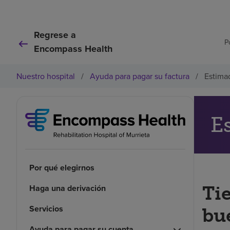
Regrese a
P
Encompass Health
Nuestro hospital
/
Ayuda para pagar su factura
/
Estima
E
Por qué elegirnos
Haga una derivación
Ti
Servicios
bu
Ayuda para pagar su cuenta