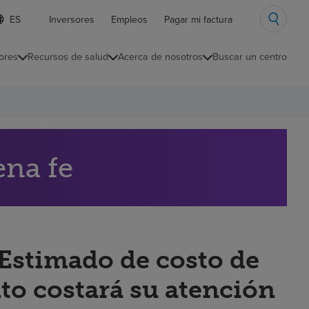
ista
Inversores
Empleos
Pagar mi factura
e
diomas
ores
Recursos de salud
Acerca de nosotros
Buscar un centro
ontraída
ena fe
“Estimado de costo de
to costará su atención