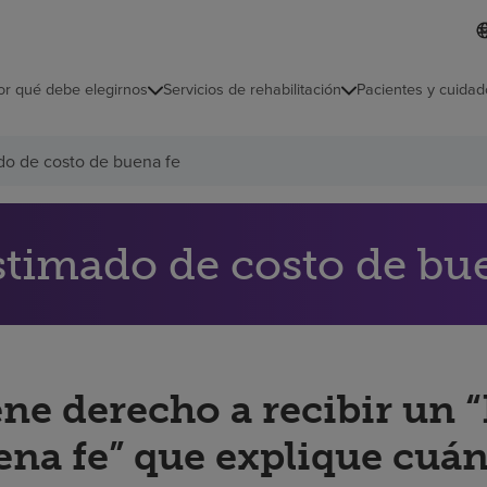
I
L
d
d
i
i
o
or qué debe elegirnos
Servicios de rehabilitación
Pacientes y cuidad
c
m
a
s
do de costo de buena fe
e
l
e
c
c
stimado de costo de bu
i
o
n
a
d
o
ene derecho a recibir un 
ena fe” que explique cuán