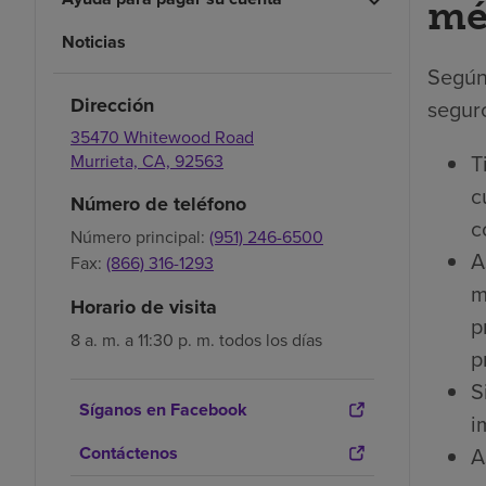
mé
Noticias
Según
Dirección
seguro
35470 Whitewood Road
T
Murrieta,
CA,
92563
c
Número de teléfono
c
Número principal:
(951) 246-6500
A
Fax:
(866) 316-1293
m
Horario de visita
p
8 a. m. a 11:30 p. m. todos los días
p
S
Síganos en Facebook
i
Contáctenos
A