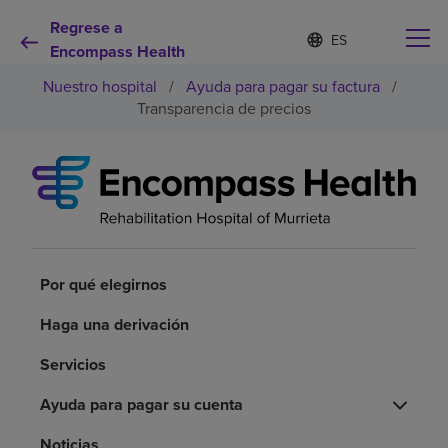
Regrese a
Lista
I
d
Encompass Health
de
i
idiomas
Nuestro hospital
/
Ayuda para pagar su factura
/
o
contraída
m
Transparencia de precios
a
s
e
Por qué debe elegirnos
l
e
c
Servicios de rehabilitación
c
i
o
Por qué elegirnos
Pacientes y cuidadores
n
a
Haga una derivación
d
Recursos de salud
o
Servicios
Acerca de nosotros
Ayuda para pagar su cuenta
Noticias