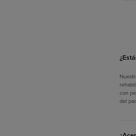
¿Está
Nuestr
rehabi
con pe
del pa
¿Acep