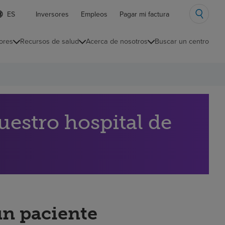
ista
Inversores
Empleos
Pagar mi factura
e
diomas
ores
Recursos de salud
Acerca de nosotros
Buscar un centro
ontraída
estro hospital de
un paciente