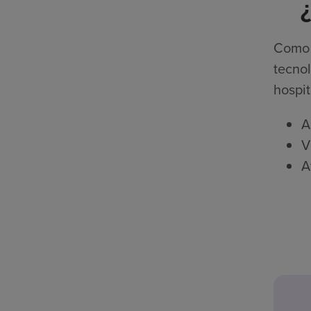
Como p
tecnol
hospit
A
V
A