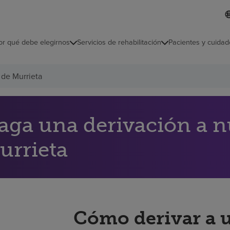
I
L
d
d
i
i
o
or qué debe elegirnos
Servicios de rehabilitación
Pacientes y cuidad
c
m
a
s
 de Murrieta
e
l
e
c
c
aga una derivación a nu
i
o
urrieta
n
a
d
o
Cómo derivar a 