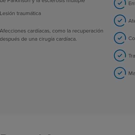
de Parkinson y la esclerosis múltiple
En
Lesión traumática
At
Afecciones cardíacas, como la recuperación
Co
después de una cirugía cardíaca.
Tr
Ma