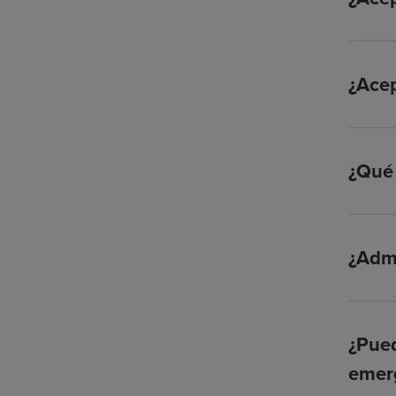
¿Ace
¿Qué 
¿Admi
¿Pued
emer