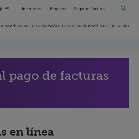
ista
Inversores
Empleos
Pagar mi factura
e
diomas
ores
Recursos de salud
Acerca de nosotros
Buscar un centro
ontraída
l pago de facturas
s en línea