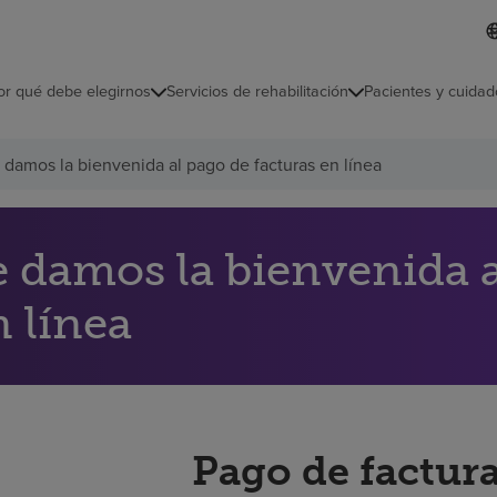
I
L
d
d
i
i
o
or qué debe elegirnos
Servicios de rehabilitación
Pacientes y cuidad
c
m
a
s
 damos la bienvenida al pago de facturas en línea
e
l
e
c
c
e damos la bienvenida a
i
o
n línea
n
a
d
o
Pago de factura