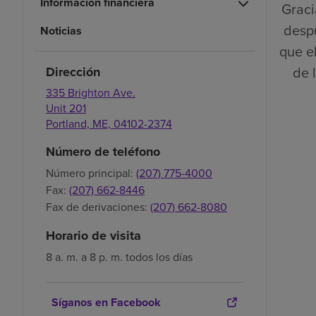
Información financiera
Graci
despu
Noticias
que el
de 
Dirección
335 Brighton Ave.
Unit 201
Portland,
ME,
04102-2374
Número de teléfono
Número principal:
(207) 775-4000
Fax:
(207) 662-8446
Fax de derivaciones:
(207) 662-8080
Horario de visita
8 a. m. a 8 p. m. todos los días
Síganos en Facebook