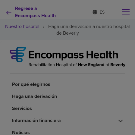
Regrese a
I
Lista
d
Encompass Health
de
i
idiomas
Nuestro hospital
/
Haga una derivación a nuestro hospital
o
contraída
m
de Beverly
a
s
e
Por qué debe elegirnos
l
e
c
Servicios de rehabilitación
c
i
o
Por qué elegirnos
Pacientes y cuidadores
n
a
Haga una derivación
d
Recursos de salud
o
Servicios
Información financiera
Acerca de nosotros
Noticias