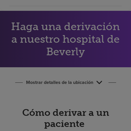
Buscar un centro
Haga una derivación
Inversores
a nuestro hospital de
Empleos
Pagar mi factura
Beverly
Mostrar detalles de la ubicación
Cómo derivar a un
paciente