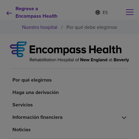
Regrese a
I
Lista
d
Encompass Health
de
i
idiomas
Nuestro hospital
/
Por qué debe elegirnos
o
contraída
m
a
s
e
Por qué debe elegirnos
l
e
c
Servicios de rehabilitación
c
Por qué elegirnos
i
o
Pacientes y cuidadores
Haga una derivación
n
a
d
Servicios
Recursos de salud
o
Información financiera
Acerca de nosotros
Noticias