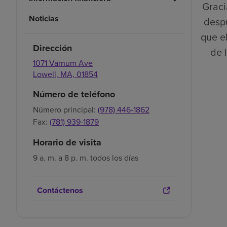
Graci
Noticias
despu
que el
Dirección
de 
1071 Varnum Ave
Lowell,
MA,
01854
Número de teléfono
Número principal:
(978) 446-1862
Fax:
(781) 939-1879
Horario de visita
9 a. m. a 8 p. m. todos los días
Contáctenos