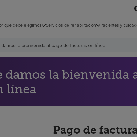
I
L
d
d
i
i
o
or qué debe elegirnos
Servicios de rehabilitación
Pacientes y cuidad
c
m
a
s
 damos la bienvenida al pago de facturas en línea
e
l
e
c
c
e damos la bienvenida a
i
o
n línea
n
a
d
o
Pago de factura