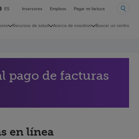
ista
Inversores
Empleos
Pagar mi factura
e
diomas
ores
Recursos de salud
Acerca de nosotros
Buscar un centro
ontraída
l pago de facturas
s en línea