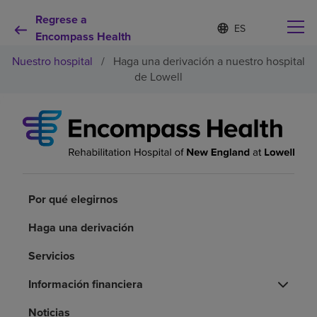
Regrese a
Lista
I
d
Encompass Health
de
i
idiomas
Nuestro hospital
/
Haga una derivación a nuestro hospital
o
contraída
m
de Lowell
a
s
e
Por qué debe elegirnos
l
e
c
Servicios de rehabilitación
c
i
o
Por qué elegirnos
Pacientes y cuidadores
n
a
Haga una derivación
d
Recursos de salud
o
Servicios
Información financiera
Acerca de nosotros
Noticias