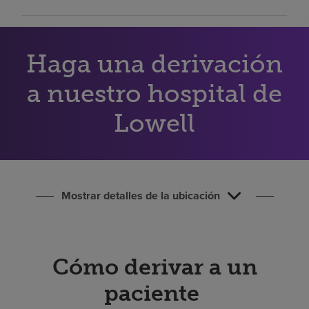
Buscar un centro
Haga una derivación
Inversores
Empleos
a nuestro hospital de
Pagar mi factura
Lowell
Mostrar detalles de la ubicación
Cómo derivar a un
paciente