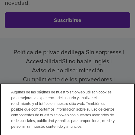
novedad.
Suscribirse
Política de privacidad
Legal
Sin sorpresas
Accesibilidad
Si no habla inglés
Aviso de no discriminación
Cumplimiento de los proveedores
Transparencia de precios
Algunas de las páginas de nuestro sitio web utilizan cookies
para mejorar la experiencia del usuario y analizar el
rendimiento y el tráfico en nuestro sitio web. También es
posible que compartamos información sobre su uso de ciertos
componentes de nuestro sitio web con nuestros asociados de
© 2026 Encompass Health Corporation
redes sociales, publicidad y análisis para proporcionar, medir y
personalizar nuestro contenido y anuncios.
Preferencias de cookies