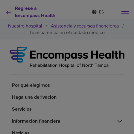
Regrese a
Lista
I
d
Encompass Health
de
i
idiomas
Nuestro hospital
/
Asistencia y recursos financieros
/
o
contraída
m
Transparencia en el cuidado médico
a
s
e
Por qué debe elegirnos
l
e
c
Servicios de rehabilitación
c
i
o
Por qué elegirnos
Pacientes y cuidadores
n
a
Haga una derivación
d
Recursos de salud
o
Servicios
Acerca de nosotros
Información financiera
Noticias