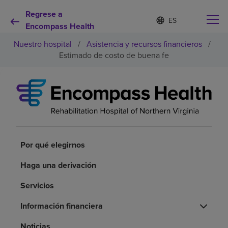
Regrese a
Lista
I
d
Encompass Health
de
i
idiomas
Nuestro hospital
/
Asistencia y recursos financieros
/
o
contraída
m
Estimado de costo de buena fe
a
s
e
Por qué debe elegirnos
l
e
c
Servicios de rehabilitación
c
i
o
Por qué elegirnos
Pacientes y cuidadores
n
a
Haga una derivación
d
Recursos de salud
o
Servicios
Acerca de nosotros
Información financiera
Noticias