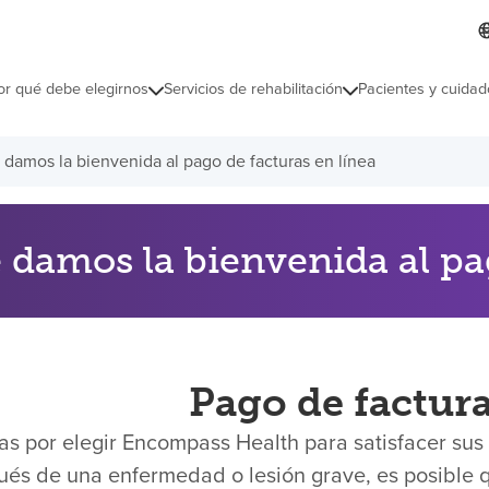
L
I
d
d
i
i
o
or qué debe elegirnos
Servicios de rehabilitación
Pacientes y cuidad
c
m
a
s
 damos la bienvenida al pago de facturas en línea
e
l
e
c
c
 damos la bienvenida al pa
i
o
n
a
d
o
Pago de factura
as por elegir Encompass Health para satisfacer su
és de una enfermedad o lesión grave, es posible 