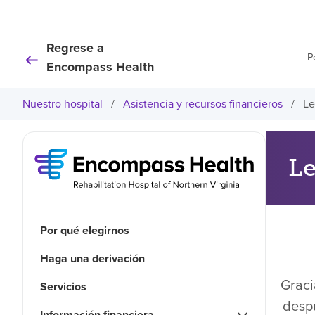
Regrese a
P
Encompass Health
Nuestro hospital
/
Asistencia y recursos financieros
/
Le
Le
Por qué elegirnos
Haga una derivación
Graci
Servicios
despu
Información financiera