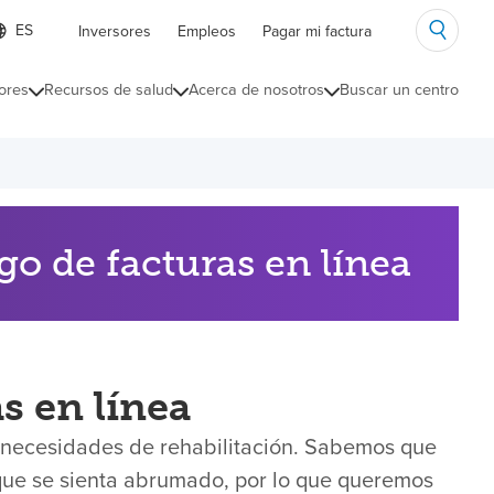
ista
Inversores
Empleos
Pagar mi factura
e
diomas
ores
Recursos de salud
Acerca de nosotros
Buscar un centro
ontraída
go de facturas en línea
s en línea
s necesidades de rehabilitación. Sabemos que
que se sienta abrumado, por lo que queremos