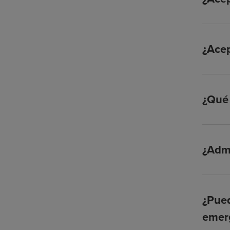
¿Ace
¿Qué 
¿Admi
¿Pued
emer