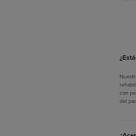
¿Está
Nuestr
rehabi
con pe
del pa
¿Acep