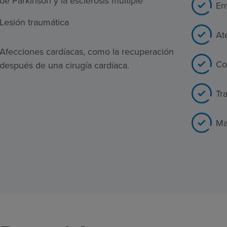
de Parkinson y la esclerosis múltiple
En
Lesión traumática
At
Afecciones cardíacas, como la recuperación
Co
después de una cirugía cardíaca.
Tr
Ma