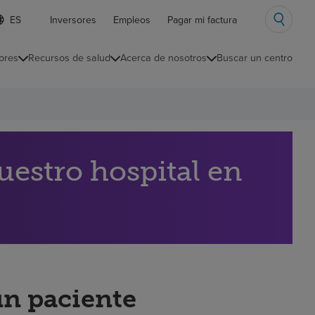
ista
Inversores
Empleos
Pagar mi factura
e
diomas
ores
Recursos de salud
Acerca de nosotros
Buscar un centro
ontraída
uestro hospital en
un paciente