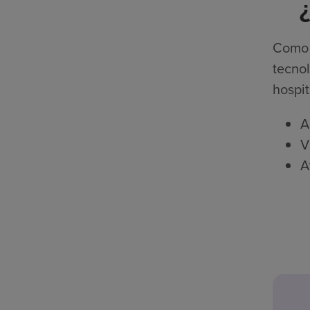
Como p
tecnol
hospit
A
V
A