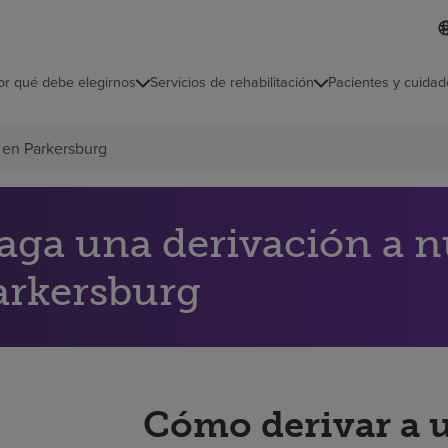
I
L
d
d
i
i
o
or qué debe elegirnos
Servicios de rehabilitación
Pacientes y cuidad
c
m
a
s
 en Parkersburg
e
l
e
c
c
aga una derivación a n
i
o
arkersburg
n
a
d
o
Cómo derivar a 