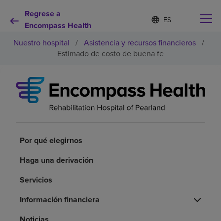
Regrese a
Lista
I
d
Encompass Health
de
i
idiomas
Nuestro hospital
/
Asistencia y recursos financieros
/
o
contraída
m
Estimado de costo de buena fe
a
s
e
Por qué debe elegirnos
l
e
c
Servicios de rehabilitación
c
i
o
Por qué elegirnos
Pacientes y cuidadores
n
a
Haga una derivación
d
Recursos de salud
o
Servicios
Acerca de nosotros
Información financiera
Noticias