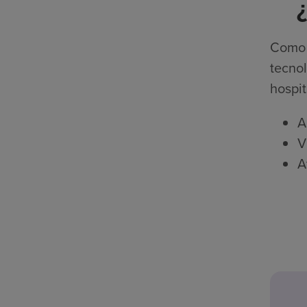
Como p
tecnol
hospit
A
V
A