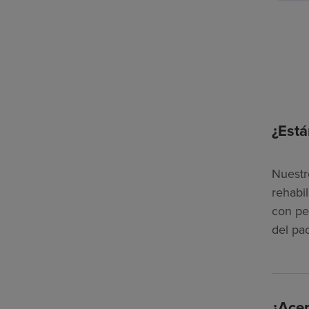
¿Está
Nuestr
rehabi
con pe
del pa
¿Acep