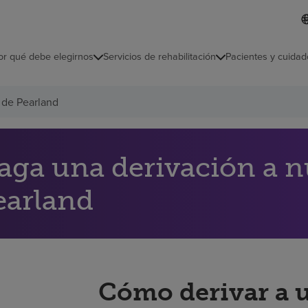
I
L
d
d
i
i
o
or qué debe elegirnos
Servicios de rehabilitación
Pacientes y cuidad
c
m
a
s
 de Pearland
e
l
e
c
c
aga una derivación a nu
i
o
earland
n
a
d
o
Cómo derivar a 