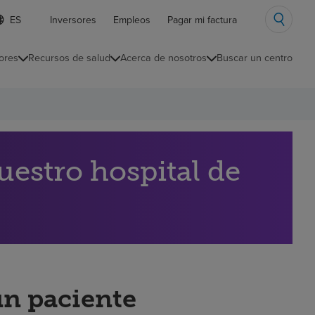
ista
Inversores
Empleos
Pagar mi factura
e
diomas
ores
Recursos de salud
Acerca de nosotros
Buscar un centro
ontraída
estro hospital de
un paciente