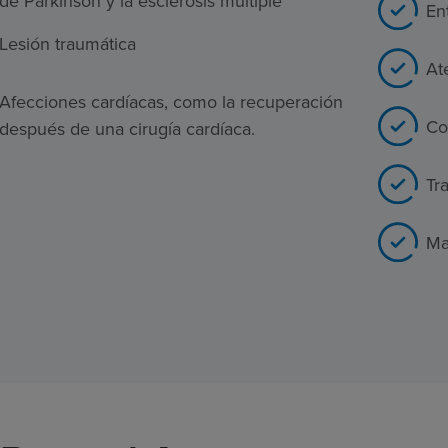
de Parkinson y la esclerosis múltiple
En
Lesión traumática
At
Afecciones cardíacas, como la recuperación
Co
después de una cirugía cardíaca.
Tr
Ma