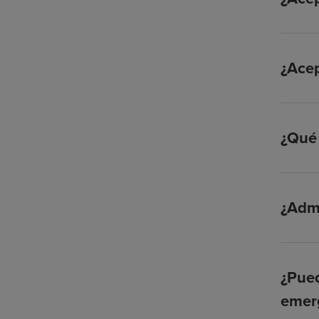
¿Ace
¿Qué 
¿Admi
¿Pued
emer