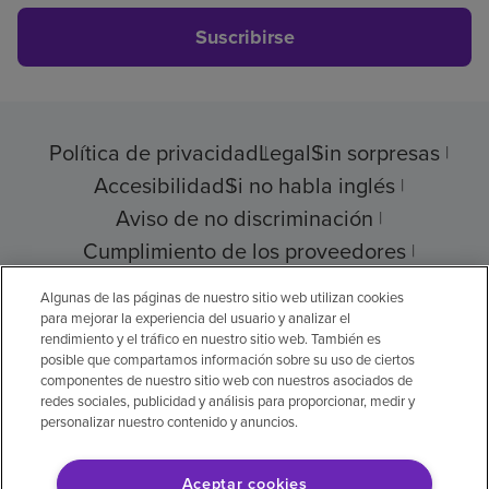
Suscribirse
Política de privacidad
Legal
Sin sorpresas
Accesibilidad
Si no habla inglés
Aviso de no discriminación
Cumplimiento de los proveedores
Transparencia de precios
Algunas de las páginas de nuestro sitio web utilizan cookies
para mejorar la experiencia del usuario y analizar el
rendimiento y el tráfico en nuestro sitio web. También es
posible que compartamos información sobre su uso de ciertos
componentes de nuestro sitio web con nuestros asociados de
© 2026 Encompass Health Corporation
redes sociales, publicidad y análisis para proporcionar, medir y
personalizar nuestro contenido y anuncios.
Preferencias de cookies
Aceptar cookies