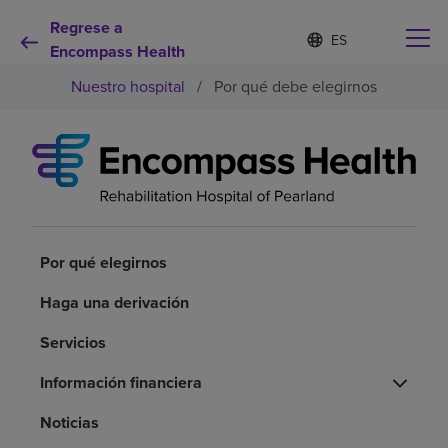
Regrese a
Lista
I
d
Encompass Health
de
i
idiomas
Nuestro hospital
/
Por qué debe elegirnos
o
contraída
m
a
s
e
Por qué debe elegirnos
l
e
c
Servicios de rehabilitación
c
i
Por qué elegirnos
o
Pacientes y cuidadores
n
Haga una derivación
a
d
Servicios
Recursos de salud
o
Información financiera
Acerca de nosotros
Noticias