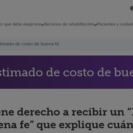
L
I
d
d
i
i
o
or qué debe elegirnos
Servicios de rehabilitación
Pacientes y cuidad
c
m
a
s
timado de costo de buena fe
e
l
e
c
c
stimado de costo de bu
i
o
n
a
d
o
ene derecho a recibir un 
ena fe” que explique cuán