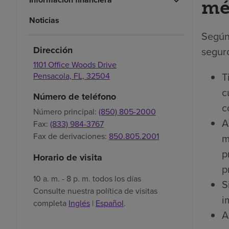
mé
Noticias
Según
Dirección
seguro
1101 Office Woods Drive
T
Pensacola,
FL,
32504
c
Número de teléfono
c
Número principal:
(850) 805-2000
A
Fax:
(833) 984-3767
Fax de derivaciones:
850.805.2001
m
p
Horario de visita
p
10 a. m. - 8 p. m. todos los días
S
Consulte nuestra política de visitas
i
completa
Inglés
|
Español
.
A