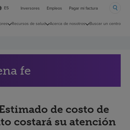
ista
Inversores
Empleos
Pagar mi factura
e
diomas
ores
Recursos de salud
Acerca de nosotros
Buscar un centro
ontraída
ena fe
“Estimado de costo de
to costará su atención