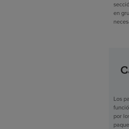
secció
en gr
necesa
C
Los pa
funci
por l
paquet