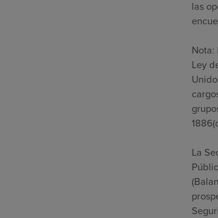
las op
encuen
Nota: 
Ley d
Unidos
cargos
grupo
1886(d
La Se
Públic
(Bala
prospe
Seguri