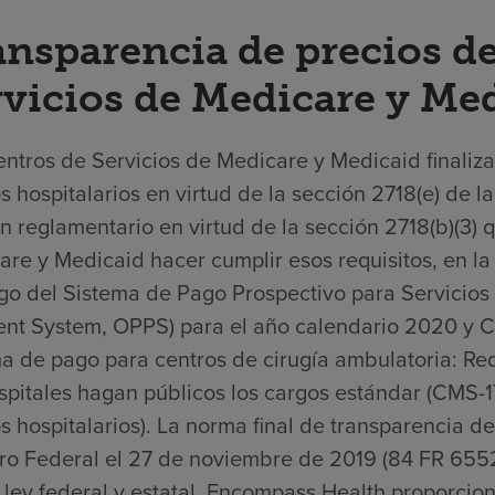
ansparencia de precios de
rvicios de Medicare y Me
ntros de Servicios de Medicare y Medicaid finaliza
s hospitalarios en virtud de la sección 2718(e) de 
n reglamentario en virtud de la sección 2718(b)(3) 
re y Medicaid hacer cumplir esos requisitos, en la 
go del Sistema de Pago Prospectivo para Servicios 
nt System, OPPS) para el año calendario 2020 y Ca
a de pago para centros de cirugía ambulatoria: Req
spitales hagan públicos los cargos estándar (CMS-1
s hospitalarios). La norma final de transparencia de
tro Federal el 27 de noviembre de 2019 (84 FR 6552
 ley federal y estatal, Encompass Health proporcio