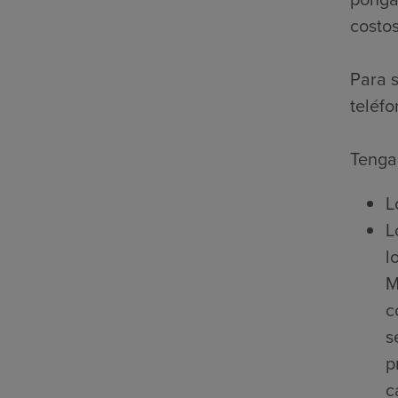
costos
Para s
teléfo
Tenga 
L
L
l
M
c
s
p
c