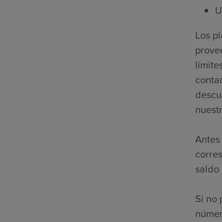
U
Los p
prove
límite
contac
descue
nuestr
Antes 
corre
saldo
Si no 
númer