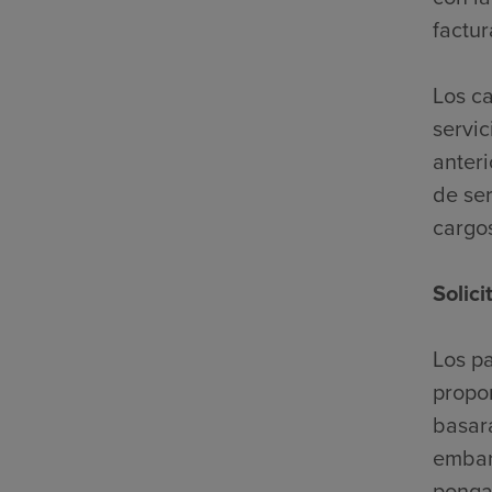
factur
Los c
servic
anter
de ser
cargo
Solic
Los pa
propor
basará
embar
ponga