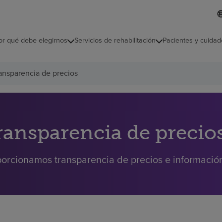
L
I
d
d
i
i
o
or qué debe elegirnos
Servicios de rehabilitación
Pacientes y cuidad
c
m
a
s
ansparencia de precios
e
l
e
c
c
i
ransparencia de precio
o
n
a
orcionamos transparencia de precios e información 
d
o