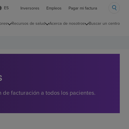
ista
Inversores
Empleos
Pagar mi factura
e
diomas
ores
Recursos de salud
Acerca de nosotros
Buscar un centro
ontraída
s
de facturación a todos los pacientes.