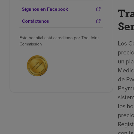
Síganos en Facebook
Tr
Contáctenos
Se
Este hospital está acreditado por The Joint
Los Ce
Commission
precio
un pla
Medica
de Pa
Payme
sistem
los ho
precio
Regis
con la