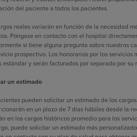
ación del paciente a todos los pacientes.
argos reales variarán en función de la necesidad m
ios. Póngase en contacto con el hospital directame
iormente si tiene alguna pregunta sobre nuestros c
vicio prospectivo. Los honorarios por los servicios 
s estándar y serán facturados por separado por su
itar un estimado
cientes pueden solicitar un estimado de los cargos
cionarán en un plazo de 7 días hábiles desde la re
n en los cargos históricos promedio para los servic
go, puede solicitar un estimado más personalizado
n en contacto con su plan de salud para obtener i