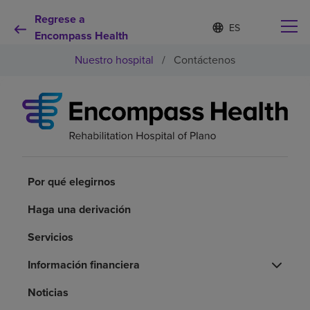
Regrese a
Lista
I
d
Encompass Health
de
i
idiomas
Nuestro hospital
/
Contáctenos
o
contraída
m
a
s
e
Por qué debe elegirnos
l
e
c
Servicios de rehabilitación
c
i
Por qué elegirnos
o
Pacientes y cuidadores
n
Haga una derivación
a
d
Servicios
Recursos de salud
o
Información financiera
Acerca de nosotros
Noticias