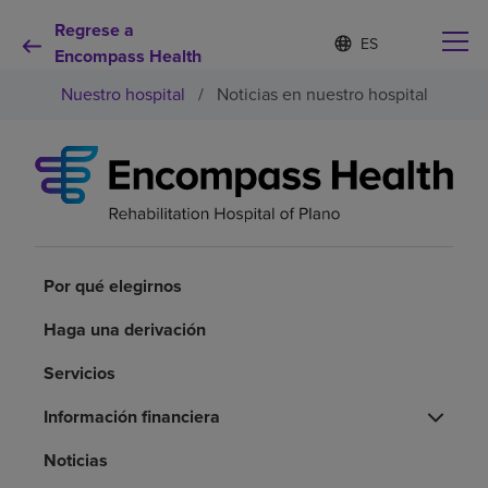
Regrese a
Lista
I
d
Encompass Health
de
i
idiomas
Nuestro hospital
/
Noticias en nuestro hospital
o
contraída
m
a
s
e
Por qué debe elegirnos
l
e
c
Servicios de rehabilitación
c
i
Por qué elegirnos
o
Pacientes y cuidadores
n
Haga una derivación
a
d
Servicios
Recursos de salud
o
Información financiera
Acerca de nosotros
Noticias