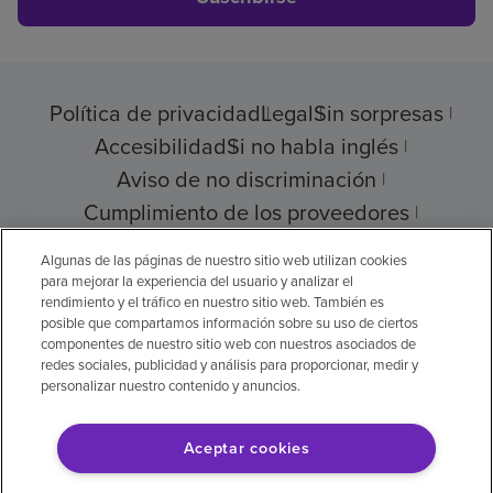
Política de privacidad
Legal
Sin sorpresas
Accesibilidad
Si no habla inglés
Aviso de no discriminación
Cumplimiento de los proveedores
Transparencia de precios
Algunas de las páginas de nuestro sitio web utilizan cookies
para mejorar la experiencia del usuario y analizar el
rendimiento y el tráfico en nuestro sitio web. También es
posible que compartamos información sobre su uso de ciertos
componentes de nuestro sitio web con nuestros asociados de
© 2026 Encompass Health Corporation
redes sociales, publicidad y análisis para proporcionar, medir y
personalizar nuestro contenido y anuncios.
Preferencias de cookies
Aceptar cookies
Aviso legal: Se tradujo con la ayuda de