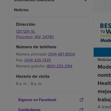
Noticias
Dirección
120 12th St.
Princeton,
WV,
24740
Número de teléfono
Número principal:
(304) 487-8000
Noticia
Fax:
(304) 425-7435
Mode
Número gratuito:
(800) 253-2164
nomb
Horario de visita
Healt
8 a. m. - 8 p. m.
mejor
traba
Síganos en Facebook
A trav
Contáctenos