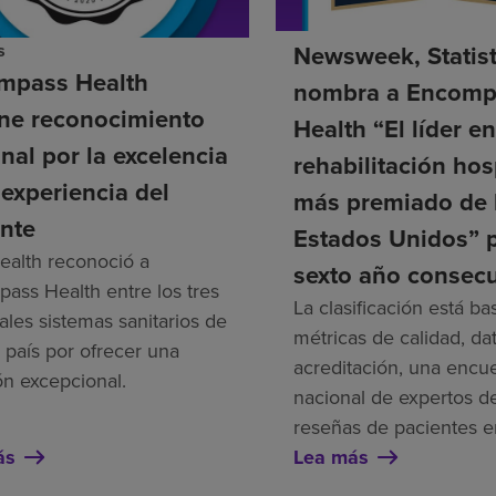
s
Newsweek, Statis
mpass Health
nombra a Encomp
ene reconocimiento
Health “El líder e
nal por la excelencia
rehabilitación hos
 experiencia del
más premiado de 
nte
Estados Unidos” 
alth reconoció a
sexto año consecu
ass Health entre los tres
La clasificación está b
ales sistemas sanitarios de
métricas de calidad, da
 país por ofrecer una
acreditación, una encu
ón excepcional.
nacional de expertos de
reseñas de pacientes e
ás
Lea más