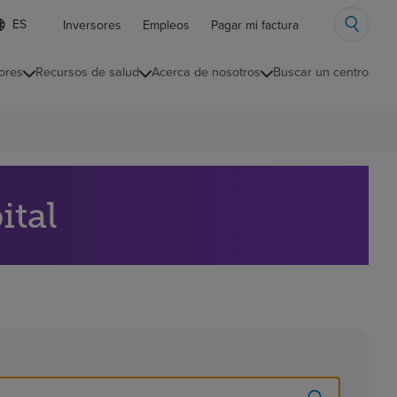
ista
Inversores
Empleos
Pagar mi factura
e
diomas
ores
Recursos de salud
Acerca de nosotros
Buscar un centro
ontraída
ital