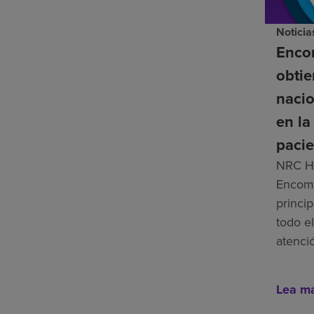
Noticia
Enco
obti
nacio
en la
pacie
NRC He
Encomp
princip
todo el
atenci
Lea m