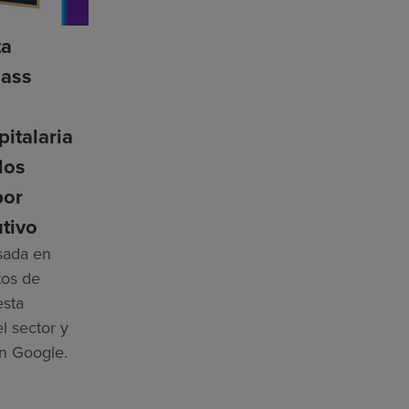
ta
ass
n
pitalaria
los
por
tivo
asada en
tos de
esta
l sector y
n Google.