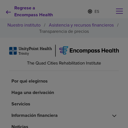
Regrese a
I
Lista
d
Encompass Health
de
i
idiomas
Nuestro instituto
/
Asistencia y recursos financieros
/
o
contraída
m
Transparencia de precios
a
s
e
Por qué debe elegirnos
l
e
c
Servicios de rehabilitación
c
i
o
Por qué elegirnos
Pacientes y cuidadores
n
a
Haga una derivación
d
Recursos de salud
o
Servicios
Información financiera
Acerca de nosotros
Noticias