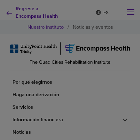
Regrese a
Lista
I
d
Encompass Health
de
i
idiomas
Nuestro instituto
/
Noticias y eventos
o
contraída
m
a
s
e
Por qué debe elegirnos
l
e
c
Servicios de rehabilitación
c
i
Por qué elegirnos
o
Pacientes y cuidadores
n
Haga una derivación
a
d
Servicios
Recursos de salud
o
Información financiera
Acerca de nosotros
Noticias