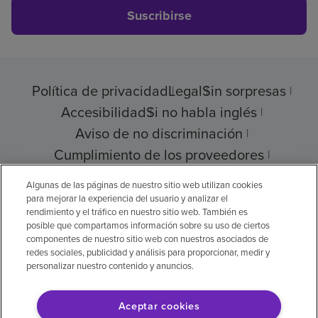
Suscribirse
Política de privacidad
Legal
Sin sorpresas
Accesibilidad
Si no habla inglés
Aviso de no discriminación
Cumplimiento de los proveedores
Transparencia de precios
Algunas de las páginas de nuestro sitio web utilizan cookies
para mejorar la experiencia del usuario y analizar el
rendimiento y el tráfico en nuestro sitio web. También es
posible que compartamos información sobre su uso de ciertos
componentes de nuestro sitio web con nuestros asociados de
© 2026 Encompass Health Corporation
redes sociales, publicidad y análisis para proporcionar, medir y
personalizar nuestro contenido y anuncios.
Preferencias de cookies
Aceptar cookies