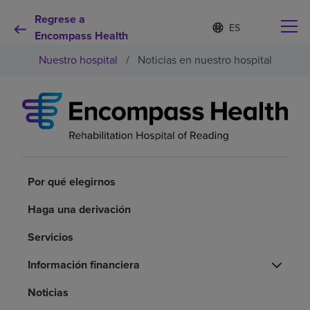
Regrese a
Lista
I
d
Encompass Health
de
i
idiomas
Nuestro hospital
/
Noticias en nuestro hospital
o
contraída
m
a
s
e
Por qué debe elegirnos
l
e
c
Servicios de rehabilitación
c
i
Por qué elegirnos
o
Pacientes y cuidadores
n
Haga una derivación
a
d
Servicios
Recursos de salud
o
Información financiera
Acerca de nosotros
Noticias