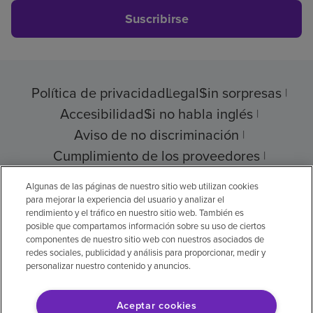
Suscribirse
Política de privacidad
Legal
Sin sorpresas
Accesibilidad
Si no habla inglés
Aviso de no discriminación
Cumplimiento de los proveedores
Transparencia de precios
Algunas de las páginas de nuestro sitio web utilizan cookies
para mejorar la experiencia del usuario y analizar el
rendimiento y el tráfico en nuestro sitio web. También es
posible que compartamos información sobre su uso de ciertos
componentes de nuestro sitio web con nuestros asociados de
© 2026 Encompass Health Corporation
redes sociales, publicidad y análisis para proporcionar, medir y
personalizar nuestro contenido y anuncios.
Preferencias de cookies
Aceptar cookies