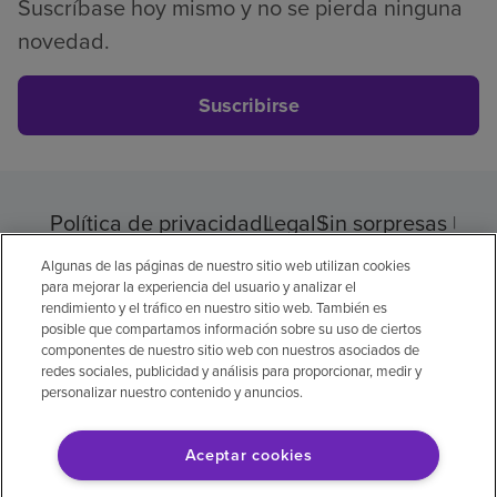
Suscríbase hoy mismo y no se pierda ninguna
novedad.
Suscribirse
Política de privacidad
Legal
Sin sorpresas
Accesibilidad
Si no habla inglés
Algunas de las páginas de nuestro sitio web utilizan cookies
Aviso de no discriminación
para mejorar la experiencia del usuario y analizar el
rendimiento y el tráfico en nuestro sitio web. También es
Cumplimiento de los proveedores
posible que compartamos información sobre su uso de ciertos
Transparencia de precios
componentes de nuestro sitio web con nuestros asociados de
redes sociales, publicidad y análisis para proporcionar, medir y
personalizar nuestro contenido y anuncios.
Aceptar cookies
© 2026 Encompass Health Corporation