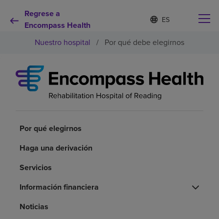
Regrese a
Lista
I
d
Encompass Health
de
i
idiomas
Nuestro hospital
/
Por qué debe elegirnos
o
contraída
m
a
s
e
Por qué debe elegirnos
l
e
c
Servicios de rehabilitación
c
i
Por qué elegirnos
o
Pacientes y cuidadores
n
Haga una derivación
a
d
Servicios
Recursos de salud
o
Información financiera
Acerca de nosotros
Noticias