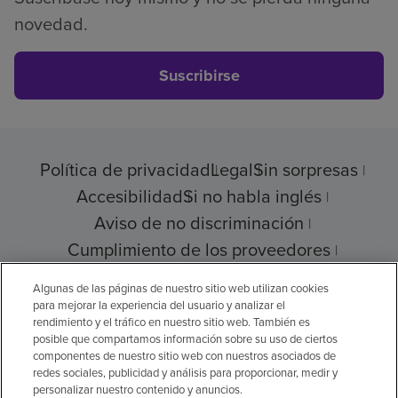
novedad.
Suscribirse
Política de privacidad
Legal
Sin sorpresas
Accesibilidad
Si no habla inglés
Aviso de no discriminación
Cumplimiento de los proveedores
Transparencia de precios
Algunas de las páginas de nuestro sitio web utilizan cookies
para mejorar la experiencia del usuario y analizar el
rendimiento y el tráfico en nuestro sitio web. También es
posible que compartamos información sobre su uso de ciertos
componentes de nuestro sitio web con nuestros asociados de
© 2026 Encompass Health Corporation
redes sociales, publicidad y análisis para proporcionar, medir y
personalizar nuestro contenido y anuncios.
Preferencias de cookies