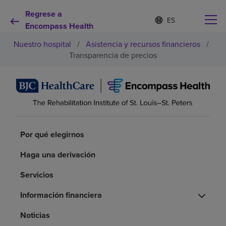
Regrese a
I
Lista
d
Encompass Health
de
i
idiomas
Nuestro hospital
/
Asistencia y recursos financieros
/
o
contraída
m
Transparencia de precios
a
s
e
Por qué debe elegirnos
l
e
c
Servicios de rehabilitación
c
i
Por qué elegirnos
o
Pacientes y cuidadores
n
Haga una derivación
a
d
Recursos de salud
Servicios
o
Información financiera
Acerca de nosotros
Noticias