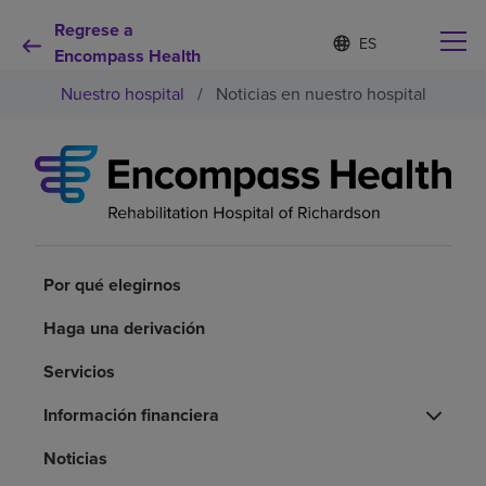
Regrese a
Lista
I
d
Encompass Health
de
i
idiomas
Nuestro hospital
/
Noticias en nuestro hospital
o
contraída
m
a
s
e
Por qué debe elegirnos
l
e
c
Servicios de rehabilitación
c
i
Por qué elegirnos
o
Pacientes y cuidadores
n
Haga una derivación
a
d
Servicios
Recursos de salud
o
Información financiera
Acerca de nosotros
Noticias