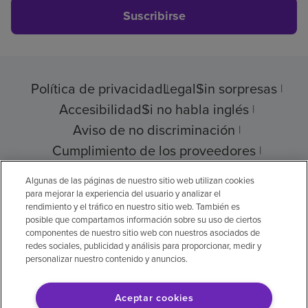
Suscribirse
Política de privacidad
Legal
Sin sorpresas
Accesibilidad
Si no habla inglés
Aviso de no discriminación
Cumplimiento de los proveedores
Transparencia de precios
Algunas de las páginas de nuestro sitio web utilizan cookies
para mejorar la experiencia del usuario y analizar el
rendimiento y el tráfico en nuestro sitio web. También es
posible que compartamos información sobre su uso de ciertos
componentes de nuestro sitio web con nuestros asociados de
© 2026 Encompass Health Corporation
redes sociales, publicidad y análisis para proporcionar, medir y
personalizar nuestro contenido y anuncios.
Preferencias de cookies
Aceptar cookies