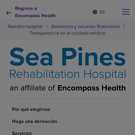
Regrese a
I
Lista
d
Encompass Health
de
i
idiomas
Nuestro hospital
/
Asistencia y recursos financieros
/
o
contraída
m
Transparencia en el cuidado médico
a
s
e
Por qué debe elegirnos
l
e
c
Servicios de rehabilitación
c
i
o
Pacientes y cuidadores
n
a
d
Recursos de salud
o
Por qué elegirnos
Haga una derivación
Acerca de nosotros
Servicios