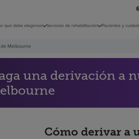
I
L
d
d
i
i
o
or qué debe elegirnos
Servicios de rehabilitación
Pacientes y cuidad
c
m
a
s
l de Melbourne
e
l
e
c
c
aga una derivación a nu
i
o
elbourne
n
a
d
o
Cómo derivar a 