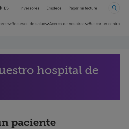
ista
Inversores
Empleos
Pagar mi factura
e
diomas
ores
Recursos de salud
Acerca de nosotros
Buscar un centro
ontraída
estro hospital de
un paciente