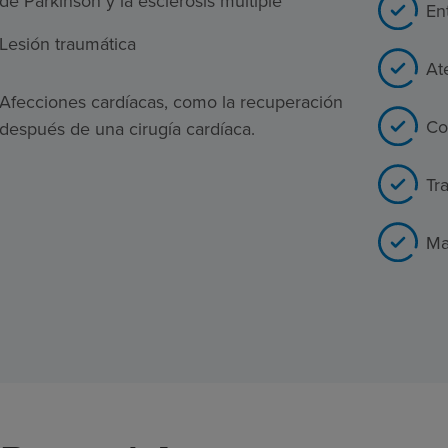
de Parkinson y la esclerosis múltiple
En
Lesión traumática
At
Afecciones cardíacas, como la recuperación
Co
después de una cirugía cardíaca.
Tr
Ma