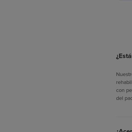
¿Está
Nuestr
rehabi
con pe
del pa
¿Acep