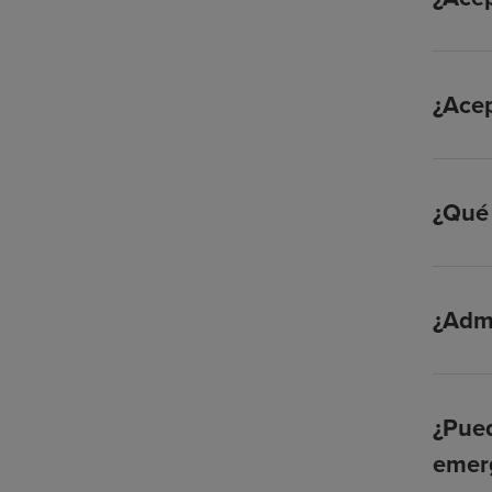
¿Ace
¿Qué 
¿Admi
¿Pued
emer