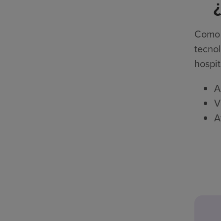
Como p
tecnol
hospit
A
V
A