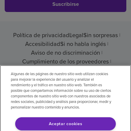
Suscribirse
Política de privacidad
Legal
Sin sorpresas
Accesibilidad
Si no habla inglés
Aviso de no discriminación
Cumplimiento de los proveedores
Transparencia de precios
Algunas de las páginas de nuestro sitio web utilizan cookies
para mejorar la experiencia del usuario y analizar el
rendimiento y el tráfico en nuestro sitio web. También es
posible que compartamos información sobre su uso de ciertos
componentes de nuestro sitio web con nuestros asociados de
© 2026 Encompass Health Corporation
redes sociales, publicidad y análisis para proporcionar, medir y
personalizar nuestro contenido y anuncios.
Preferencias de cookies
Aceptar cookies
Aviso legal: Se tradujo con la ayuda de