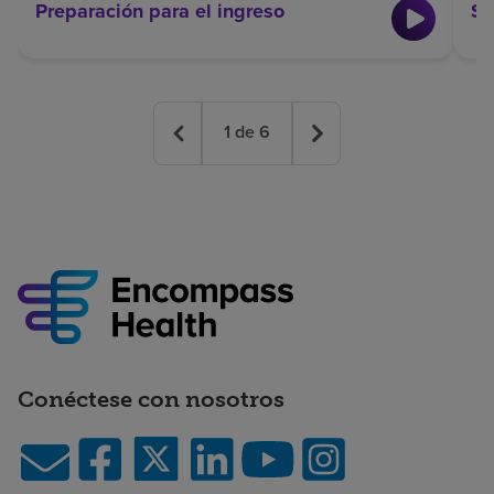
Preparación para el ingreso
Su
1
de
6
Conéctese con nosotros