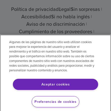
Política de privacidad
Legal
Sin sorpresas
Accesibilidad
Si no habla inglés
Aviso de no discriminación
Cumplimiento de los proveedores
Transparencia de precios
Algunas de las páginas de nuestro sitio web utilizan cookies
para mejorar la experiencia del usuario y analizar el
rendimiento y el tráfico en nuestro sitio web. También es
posible que compartamos información sobre su uso de ciertos
componentes de nuestro sitio web con nuestros asociados de
© 2026 Encompass Health Corporation
redes sociales, publicidad y análisis para proporcionar, medir y
personalizar nuestro contenido y anuncios.
Preferencias de cookies
Aceptar cookies
Aviso legal: Se tradujo con la ayuda de
inteligencia artificial (IA). La versión en inglés
Preferencias de cookies
es la versión oficial.