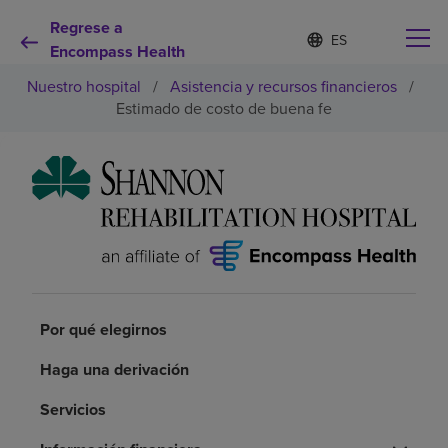
Regrese a
Lista
I
d
Encompass Health
de
i
idiomas
Nuestro hospital
/
Asistencia y recursos financieros
/
o
contraída
m
Estimado de costo de buena fe
a
s
e
Por qué debe elegirnos
l
e
c
Servicios de rehabilitación
c
i
o
Pacientes y cuidadores
n
a
Por qué elegirnos
d
Recursos de salud
o
Haga una derivación
Acerca de nosotros
Servicios