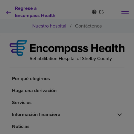
Regrese a
Lista
I
d
Encompass Health
de
i
idiomas
Nuestro hospital
/
Contáctenos
o
contraída
m
a
s
e
Por qué debe elegirnos
l
e
c
Servicios de rehabilitación
c
i
Por qué elegirnos
o
Pacientes y cuidadores
n
Haga una derivación
a
d
Servicios
Recursos de salud
o
Información financiera
Acerca de nosotros
Noticias