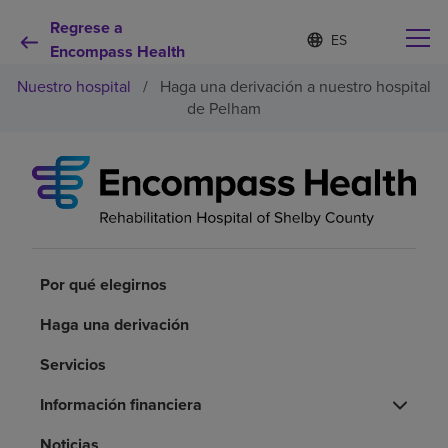
Regrese a
Lista
I
d
Encompass Health
de
i
idiomas
Nuestro hospital
/
Haga una derivación a nuestro hospital
o
contraída
m
de Pelham
a
s
e
Por qué debe elegirnos
l
e
c
Servicios de rehabilitación
c
i
o
Por qué elegirnos
Pacientes y cuidadores
n
a
Haga una derivación
d
Recursos de salud
o
Servicios
Acerca de nosotros
Información financiera
Noticias