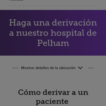
Buscar un centro
Inversores
Haga una derivación
Empleos
a nuestro hospital de
Pagar mi factura
Pelham
Mostrar detalles de la ubicación
Cómo derivar a un
paciente