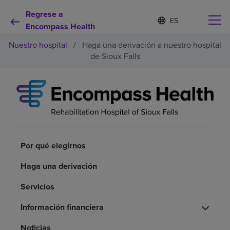
Regrese a
I
Lista
d
Encompass Health
de
i
idiomas
Nuestro hospital
/
Haga una derivación a nuestro hospital
o
contraída
m
de Sioux Falls
a
s
e
Por qué debe elegirnos
l
e
c
Servicios de rehabilitación
c
i
o
Por qué elegirnos
Pacientes y cuidadores
n
a
Haga una derivación
d
Recursos de salud
o
Servicios
Información financiera
Acerca de nosotros
Noticias