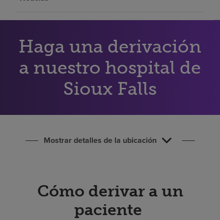
Buscar un centro
Haga una derivación
Inversores
Empleos
a nuestro hospital de
Pagar mi factura
Sioux Falls
Mostrar detalles de la ubicación
Cómo derivar a un
paciente