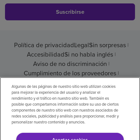
Suscribirse
Política de privacidad
Legal
Sin sorpresas
Accesibilidad
Si no habla inglés
Aviso de no discriminación
Cumplimiento de los proveedores
Transparencia de precios
Algunas de las páginas de nuestro sitio web utilizan cookies
para mejorar la experiencia del usuario y analizar el
rendimiento y el tráfico en nuestro sitio web. También es
posible que compartamos información sobre su uso de ciertos
componentes de nuestro sitio web con nuestros asociados de
© 2026 Encompass Health Corporation
redes sociales, publicidad y análisis para proporcionar, medir y
personalizar nuestro contenido y anuncios.
Preferencias de cookies
Aceptar cookies