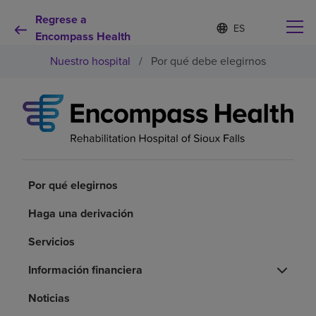
Regrese a
Lista
I
d
Encompass Health
de
i
idiomas
Nuestro hospital
/
Por qué debe elegirnos
o
contraída
m
a
s
e
Por qué debe elegirnos
l
e
c
Servicios de rehabilitación
c
i
Por qué elegirnos
o
Pacientes y cuidadores
n
Haga una derivación
a
d
Servicios
Recursos de salud
o
Información financiera
Acerca de nosotros
Noticias