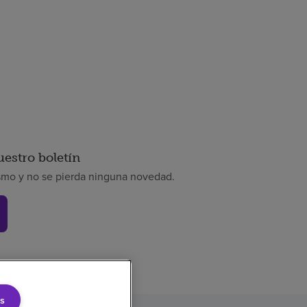
uestro boletín
smo y no se pierda ninguna novedad.
s