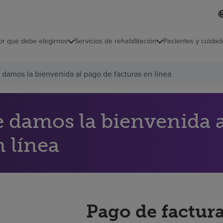
I
L
d
d
i
i
o
or qué debe elegirnos
Servicios de rehabilitación
Pacientes y cuidad
c
m
a
s
 damos la bienvenida al pago de facturas en línea
e
l
e
c
c
e damos la bienvenida a
i
o
n línea
n
a
d
o
Pago de factura