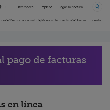
ista
Inversores
Empleos
Pagar mi factura
e
diomas
ores
Recursos de salud
Acerca de nosotros
Buscar un centro
ontraída
l pago de facturas
s en línea