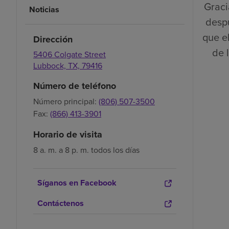
Graci
Noticias
despu
que el
Dirección
de 
5406 Colgate Street
Lubbock,
TX,
79416
Número de teléfono
Número principal:
(806) 507-3500
Fax:
(866) 413-3901
Horario de visita
8 a. m. a 8 p. m. todos los días
Síganos en Facebook
Contáctenos