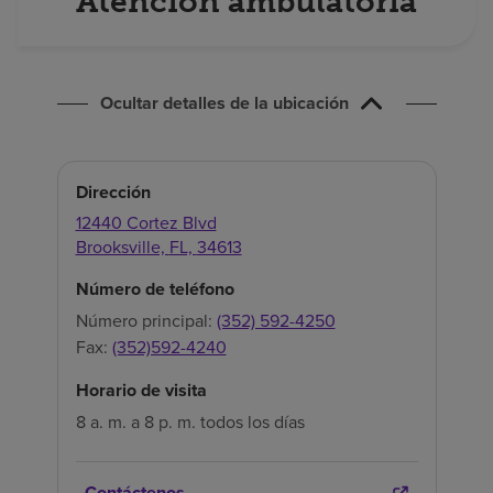
Atención ambulatoria
Buscar un centro
Inversores
Ocultar detalles de la ubicación
Empleos
Pagar mi factura
Dirección
12440 Cortez Blvd
Brooksville,
FL,
34613
Número de teléfono
Número principal:
(352) 592-4250
Fax:
(352)592-4240
Horario de visita
8 a. m. a 8 p. m. todos los días
Contáctenos