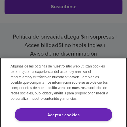
Suscribirse
Política de privacidad
Legal
Sin sorpresas
Accesibilidad
Si no habla inglés
Aviso de no discriminación
Cumplimiento de los proveedores
Algunas de las páginas de nuestro sitio web utilizan cookies
para mejorar la experiencia del usuario y analizar el
rendimiento y el tráfico en nuestro sitio web. También es
posible que compartamos información sobre su uso de ciertos
© 2026 Encompass Health Corporation
componentes de nuestro sitio web con nuestros asociados de
redes sociales, publicidad y análisis para proporcionar, medir y
Preferencias de cookies
personalizar nuestro contenido y anuncios.
Aceptar cookies
Aviso legal: Se tradujo con la ayuda de