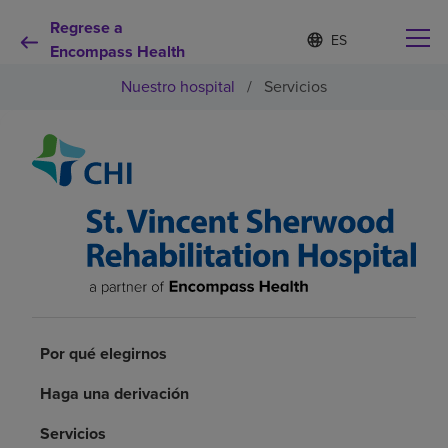
Regrese a
Lista
I
d
Encompass Health
de
i
idiomas
Nuestro hospital
/
Servicios
o
contraída
m
a
s
e
Por qué debe elegirnos
l
e
c
Servicios de rehabilitación
c
i
o
Pacientes y cuidadores
n
a
d
Recursos de salud
Por qué elegirnos
o
Haga una derivación
Acerca de nosotros
Servicios