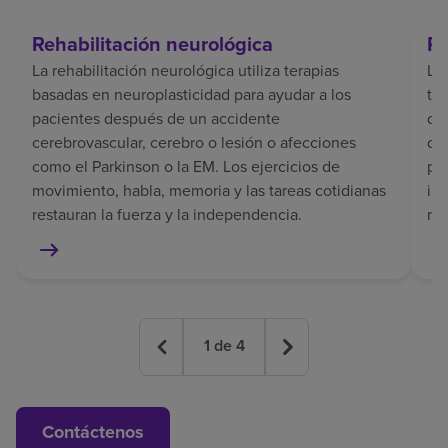
Rehabilitación neurológica
Re
La rehabilitación neurológica utiliza terapias
La 
basadas en neuroplasticidad para ayudar a los
tr
pacientes después de un accidente
del
cerebrovascular, cerebro o lesión o afecciones
de
como el Parkinson o la EM. Los ejercicios de
pe
movimiento, habla, memoria y las tareas cotidianas
in
restauran la fuerza y la independencia.
mem
1
de
4
Contáctenos