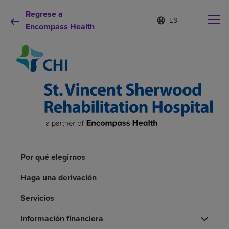
Regrese a
Lista
I
d
Encompass Health
de
i
idiomas
o
contraída
m
a
s
e
Por qué debe elegirnos
l
e
c
Servicios de rehabilitación
c
i
o
Pacientes y cuidadores
n
Por qué elegirnos
a
d
Recursos de salud
Haga una derivación
o
Servicios
Acerca de nosotros
Información financiera