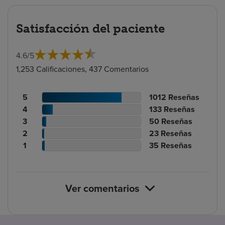
Satisfacción del paciente
4.6
/
5
1,253 Calificaciones, 437 Comentarios
Recuento
N.º
5
1012
Reseñas
de
Recuento
de
N.º
4
133
Reseñas
calificaciones
de
Recuento
reseñas
de
N.º
3
50
Reseñas
de
calificaciones
Recuento
de
reseñas
de
N.º
2
23
Reseñas
pacientes
de
de
calificaciones
Recuento
reseñas
de
N.º
1
35
Reseñas
pacientes
calificaciones
de
de
reseñas
de
de
pacientes
calificaciones
reseñas
pacientes
de
Ver comentarios
pacientes