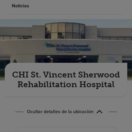
Buscar un centro
Noticias
Inversores
Empleos
Pagar mi factura
CHI St. Vincent Sherwood
Rehabilitation Hospital
Ocultar detalles de la ubicación