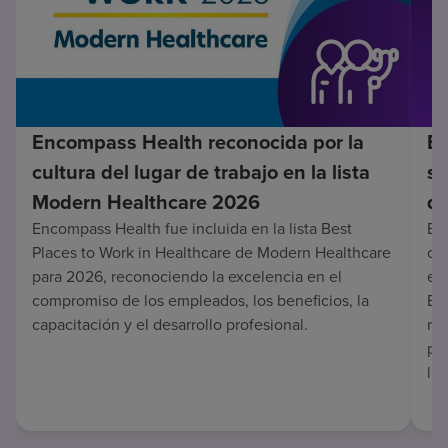
Encompass Health reconocida por la
En
cultura del lugar de trabajo en la lista
su
Modern Healthcare 2026
de
Encompass Health fue incluida en la lista Best
Enc
Places to Work in Healthcare de Modern Healthcare
co
para 2026, reconociendo la excelencia en el
en 
compromiso de los empleados, los beneficios, la
Es
capacitación y el desarrollo profesional.
re
pa
lar