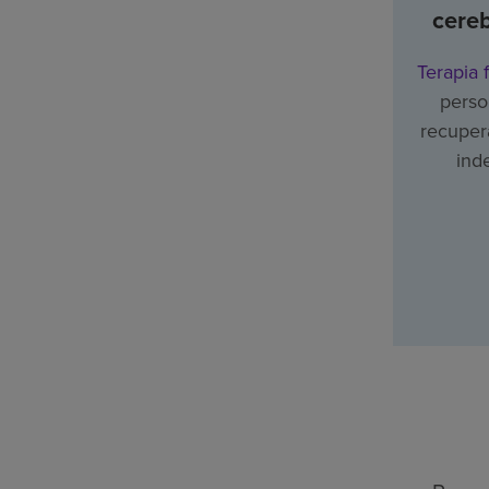
cere
Terapia f
perso
recupera
ind