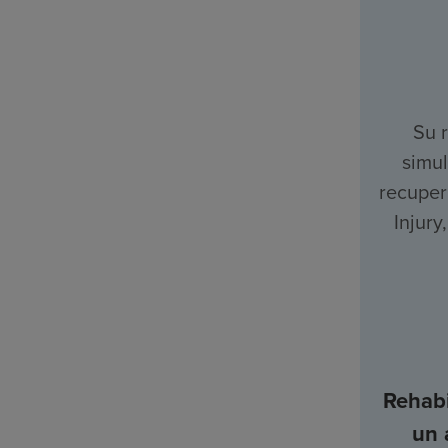
Su 
simul
recuper
Injury
Rehabi
un 