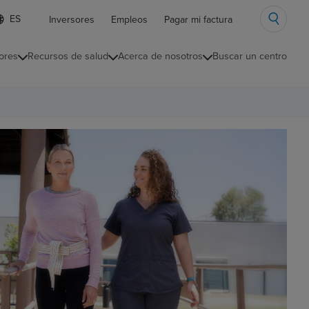
ista
Inversores
Empleos
Pagar mi factura
e
diomas
ores
Recursos de salud
Acerca de nosotros
Buscar un centro
ontraída