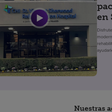
pac
en
Disfrut
moderno
rehabil
ayudarl
Nuestras a