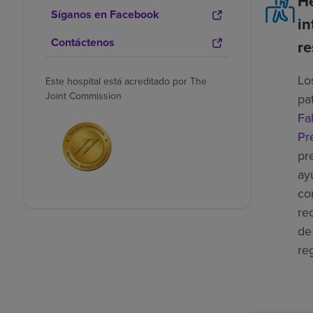
H
Síganos en Facebook
in
Contáctenos
re
Lo
Este hospital está acreditado por The
Joint Commission
pa
Fal
Pr
pr
ay
co
re
de
re