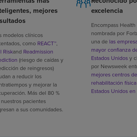
erramientas más
Reconocido po
teligentes, mejores
excelencia
sultados
Encompass Health 
nombrada por For
s modelos clínicos
una de
las empres
tentados, como
REACT™
,
mayor confianza de
l Risk
and
Readmission
Estados Unidos
y c
ediction
(riesgo de caídas y
por Newsweek ent
edicción de reingresos)
mejores centros d
udan a reducir los
rehabilitación física
ntratiempos y mejorar la
Estados Unidos en
cuperación. Más del 80 %
 nuestros pacientes
gresan a sus comunidades.