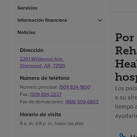
Servicios
Información financiera
Noticias
Por
Reh
Dirección
2201 Wildwood Ave.
Heal
Sherwood,
AR,
72120
hosp
Número de teléfono
Los paci
Número principal:
(501) 834-1800
Fax:
(501) 834-2227
a su alr
Fax de derivaciones:
(866) 509-6803
tiempo 
Horario de visita
ayudarl
8 a. m. a 8 p. m. todos los días