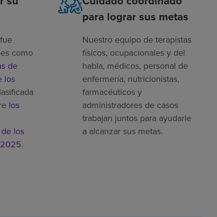
r su
Cuidado coordinado
para lograr sus metas
fue
Nuestro equipo de terapistas
bes como
físicos, ocupacionales y del
as de
habla, médicos, personal de
 los
enfermería, nutricionistas,
lasificada
farmacéuticos y
re
los
administradores de casos
e
trabajan juntos para ayudarle
 de los
a alcanzar sus metas.
 2025
.