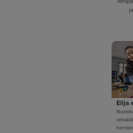
Respa
p
Elija
Nuestr
rehabili
herram