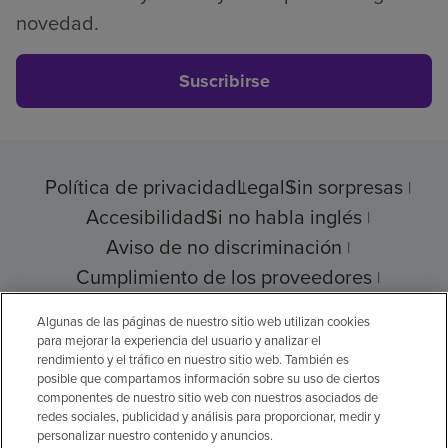
novedad.
Suscribirse
Política de privacidad
Legal
Sin sorpresas
Accesibilidad
Si no habla inglés
Aviso de no discriminación
Cumplimiento de los proveedores
Transparencia de precios
Algunas de las páginas de nuestro sitio web utilizan cookies
para mejorar la experiencia del usuario y analizar el
rendimiento y el tráfico en nuestro sitio web. También es
posible que compartamos información sobre su uso de ciertos
© 2026 Encompass Health Corporation
componentes de nuestro sitio web con nuestros asociados de
redes sociales, publicidad y análisis para proporcionar, medir y
Preferencias de cookies
personalizar nuestro contenido y anuncios.