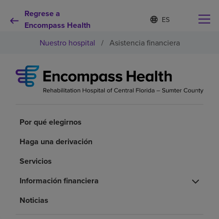
Regrese a
I
Lista
d
Encompass Health
de
i
idiomas
Nuestro hospital
/
Asistencia financiera
o
contraída
m
a
s
e
Por qué debe elegirnos
l
e
c
Servicios de rehabilitación
c
Por qué elegirnos
i
o
Pacientes y cuidadores
Haga una derivación
n
a
Servicios
d
Recursos de salud
o
Información financiera
Acerca de nosotros
Noticias