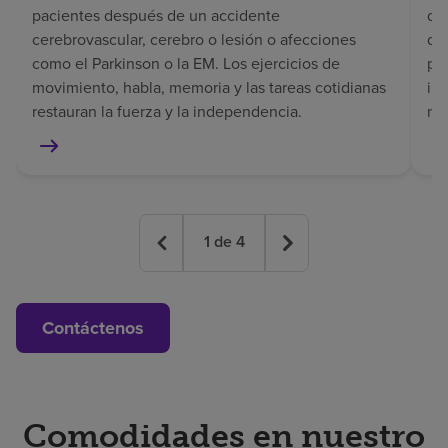
pacientes después de un accidente
del
cerebrovascular, cerebro o lesión o afecciones
de
como el Parkinson o la EM. Los ejercicios de
pe
movimiento, habla, memoria y las tareas cotidianas
in
restauran la fuerza y la independencia.
mem
1
de
4
Contáctenos
Comodidades en nuestro