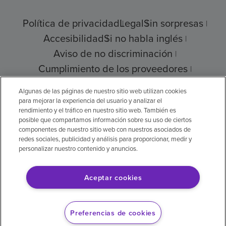
Política de privacidad
Legal
Sin sorpresas
Accesibilidad
Si no habla inglés
Aviso de no discriminación
Cumplimiento de los proveedores
Transparencia de precios
Algunas de las páginas de nuestro sitio web utilizan cookies
para mejorar la experiencia del usuario y analizar el
rendimiento y el tráfico en nuestro sitio web. También es
posible que compartamos información sobre su uso de ciertos
© 2026 Encompass Health Corporation
componentes de nuestro sitio web con nuestros asociados de
redes sociales, publicidad y análisis para proporcionar, medir y
Preferencias de cookies
personalizar nuestro contenido y anuncios.
Aceptar cookies
Aviso legal: Se tradujo con la ayuda de
inteligencia artificial (IA). La versión en inglés
Preferencias de cookies
es la versión oficial.