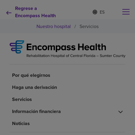
Regrese a
I
Lista
d
Encompass Health
de
i
idiomas
Nuestro hospital
/
Servicios
o
contraída
m
a
s
e
Por qué debe elegirnos
l
e
c
Servicios de rehabilitación
c
Por qué elegirnos
i
o
Pacientes y cuidadores
Haga una derivación
n
a
Servicios
d
Recursos de salud
o
Información financiera
Acerca de nosotros
Noticias