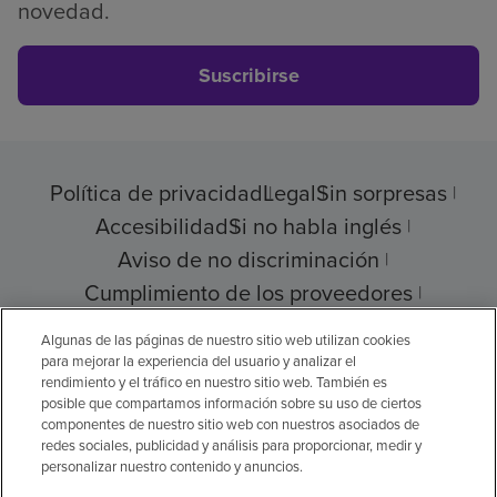
novedad.
Suscribirse
Política de privacidad
Legal
Sin sorpresas
Accesibilidad
Si no habla inglés
Aviso de no discriminación
Cumplimiento de los proveedores
Transparencia de precios
Algunas de las páginas de nuestro sitio web utilizan cookies
para mejorar la experiencia del usuario y analizar el
rendimiento y el tráfico en nuestro sitio web. También es
posible que compartamos información sobre su uso de ciertos
componentes de nuestro sitio web con nuestros asociados de
© 2026 Encompass Health Corporation
redes sociales, publicidad y análisis para proporcionar, medir y
personalizar nuestro contenido y anuncios.
Preferencias de cookies