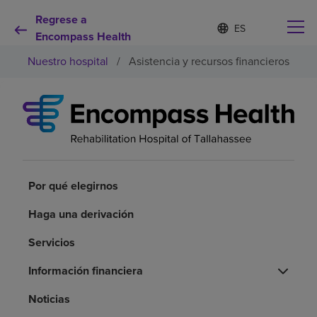
Regrese a
Lista
I
d
Encompass Health
de
i
idiomas
Nuestro hospital
/
Asistencia y recursos financieros
o
contraída
m
a
s
e
Por qué debe elegirnos
l
e
c
Servicios de rehabilitación
c
i
Por qué elegirnos
o
Pacientes y cuidadores
n
Haga una derivación
a
d
Servicios
Recursos de salud
o
Información financiera
Acerca de nosotros
Noticias