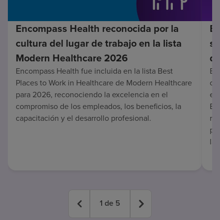
Encompass Health reconocida por la
En
cultura del lugar de trabajo en la lista
su
Modern Healthcare 2026
de
Encompass Health fue incluida en la lista Best
Enc
Places to Work in Healthcare de Modern Healthcare
co
para 2026, reconociendo la excelencia en el
en 
compromiso de los empleados, los beneficios, la
Es
capacitación y el desarrollo profesional.
re
pa
lar
1
de
5