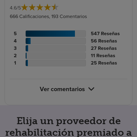
4.6
/
5
666 Calificaciones, 193 Comentarios
Recuento
N.º
5
547
Reseñas
de
Recuento
de
N.º
4
56
Reseñas
calificaciones
de
Recuento
reseñas
de
N.º
3
27
Reseñas
de
calificaciones
Recuento
de
reseñas
de
N.º
2
11
Reseñas
pacientes
de
de
calificaciones
Recuento
reseñas
de
N.º
1
25
Reseñas
pacientes
calificaciones
de
de
reseñas
de
de
pacientes
calificaciones
reseñas
pacientes
de
Ver comentarios
pacientes
Elija un proveedor de
rehabilitación premiado a