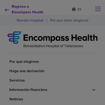
Regrese a
Lista
I
d
Encompass Health
de
i
idiomas
Nuestro hospital
/
Por qué debe elegirnos
o
contraída
m
a
s
e
Por qué debe elegirnos
l
e
c
Servicios de rehabilitación
c
i
Por qué elegirnos
o
Pacientes y cuidadores
n
Haga una derivación
a
d
Servicios
Recursos de salud
o
Información financiera
Acerca de nosotros
Noticias