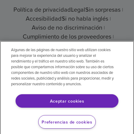
Política de privacidad
Legal
Sin sorpresas
Accesibilidad
Si no habla inglés
Aviso de no discriminación
Cumplimiento de los proveedores
Transparencia de precios
Algunas de las páginas de nuestro sitio web utilizan cookies
para mejorar la experiencia del usuario y analizar el
rendimiento y el tráfico en nuestro sitio web. También es
posible que compartamos información sobre su uso de ciertos
© 2026 Encompass Health Corporation
componentes de nuestro sitio web con nuestros asociados de
redes sociales, publicidad y análisis para proporcionar, medir y
Preferencias de cookies
personalizar nuestro contenido y anuncios.
Aceptar cookies
Aviso legal: Se tradujo con la ayuda de
inteligencia artificial (IA). La versión en inglés
Preferencias de cookies
es la versión oficial.