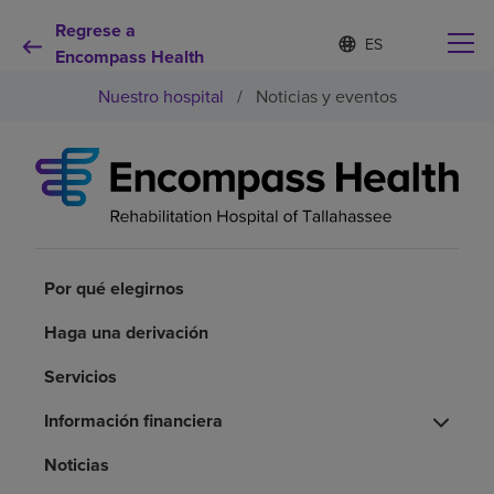
Regrese a
I
Lista
d
Encompass Health
de
i
idiomas
Nuestro hospital
/
Noticias y eventos
o
contraída
m
a
s
e
Por qué debe elegirnos
l
e
c
Servicios de rehabilitación
c
i
Por qué elegirnos
o
Pacientes y cuidadores
n
Haga una derivación
a
d
Servicios
Recursos de salud
o
Información financiera
Acerca de nosotros
Noticias