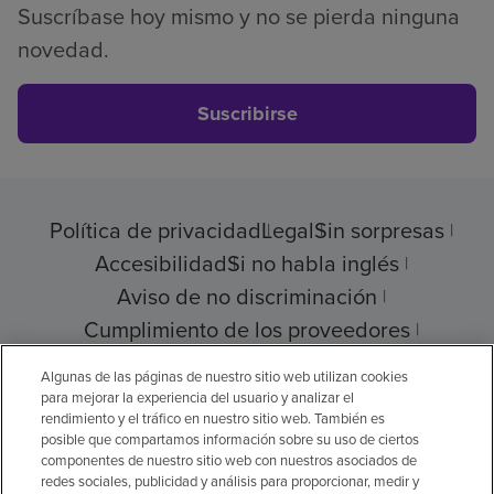
Suscríbase hoy mismo y no se pierda ninguna
novedad.
Suscribirse
Política de privacidad
Legal
Sin sorpresas
Accesibilidad
Si no habla inglés
Aviso de no discriminación
Cumplimiento de los proveedores
Transparencia de precios
Algunas de las páginas de nuestro sitio web utilizan cookies
para mejorar la experiencia del usuario y analizar el
rendimiento y el tráfico en nuestro sitio web. También es
posible que compartamos información sobre su uso de ciertos
componentes de nuestro sitio web con nuestros asociados de
© 2026 Encompass Health Corporation
redes sociales, publicidad y análisis para proporcionar, medir y