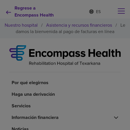
Regrese a
Lista
I
d
Encompass Health
de
i
idiomas
Nuestro hospital
/
Asistencia y recursos financieros
/
Le
o
contraída
m
damos la bienvenida al pago de facturas en línea
a
s
e
Por qué debe elegirnos
l
e
c
Servicios de rehabilitación
c
i
o
Por qué elegirnos
Pacientes y cuidadores
n
a
Haga una derivación
d
Recursos de salud
o
Servicios
Acerca de nosotros
Información financiera
Noticias