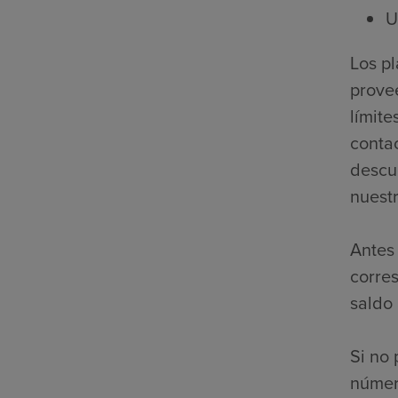
U
Los p
prove
límite
contac
descue
nuestr
Antes 
corre
saldo
Si no 
númer