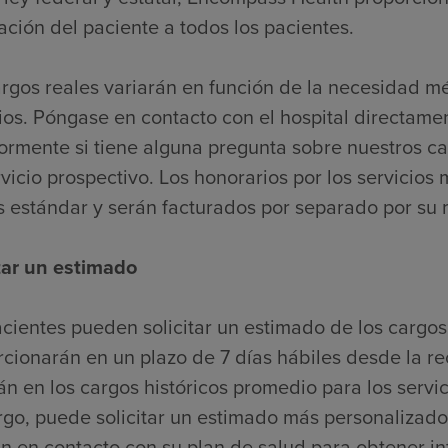
ación del paciente a todos los pacientes.
argos reales variarán en función de la necesidad m
ios. Póngase en contacto con el hospital directame
iormente si tiene alguna pregunta sobre nuestros c
vicio prospectivo. Los honorarios por los servicios 
s estándar y serán facturados por separado por su
itar un estimado
cientes pueden solicitar un estimado de los cargos
cionarán en un plazo de 7 días hábiles desde la re
n en los cargos históricos promedio para los servic
go, puede solicitar un estimado más personalizado
n en contacto con su plan de salud para obtener i