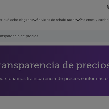
L
I
d
d
i
i
o
or qué debe elegirnos
Servicios de rehabilitación
Pacientes y cuidad
c
m
a
s
ansparencia de precios
e
l
e
c
c
i
ransparencia de precio
o
n
a
orcionamos transparencia de precios e información 
d
o