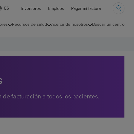
ista
Inversores
Empleos
Pagar mi factura
e
diomas
ores
Recursos de salud
Acerca de nosotros
Buscar un centro
ontraída
s
de facturación a todos los pacientes.