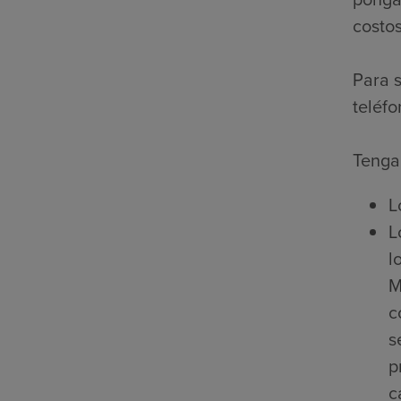
costos
Para s
teléfo
Tenga 
L
L
l
M
c
s
p
c