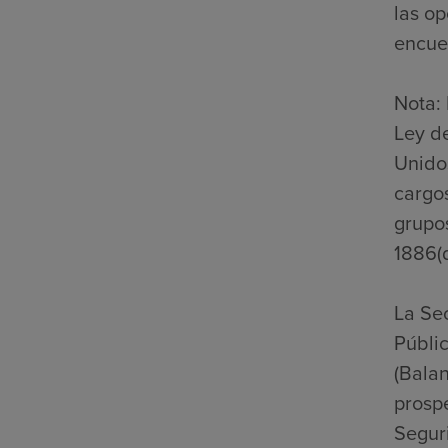
las op
encuen
Nota: 
Ley d
Unidos
cargos
grupo
1886(d
La Se
Públic
(Bala
prospe
Seguri