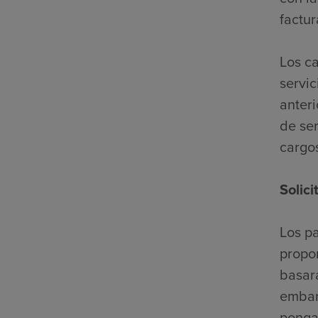
factur
Los c
servic
anter
de ser
cargo
Solic
Los pa
propor
basará
embar
ponga