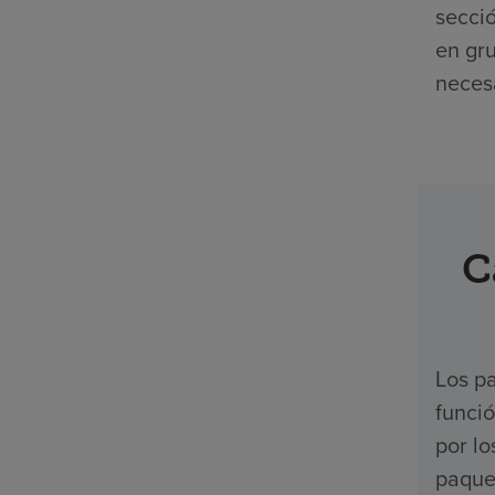
secció
en gr
necesa
C
Los pa
funci
por l
paquet