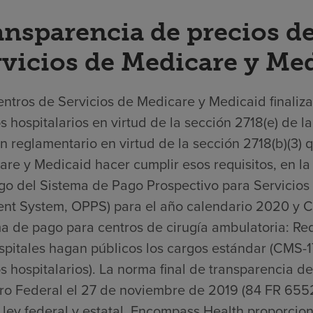
ansparencia de precios de
rvicios de Medicare y Me
ntros de Servicios de Medicare y Medicaid finaliza
s hospitalarios en virtud de la sección 2718(e) de 
n reglamentario en virtud de la sección 2718(b)(3) 
re y Medicaid hacer cumplir esos requisitos, en la 
go del Sistema de Pago Prospectivo para Servicios 
nt System, OPPS) para el año calendario 2020 y Ca
a de pago para centros de cirugía ambulatoria: Req
spitales hagan públicos los cargos estándar (CMS-1
s hospitalarios). La norma final de transparencia de
tro Federal el 27 de noviembre de 2019 (84 FR 6552
 ley federal y estatal, Encompass Health proporcio