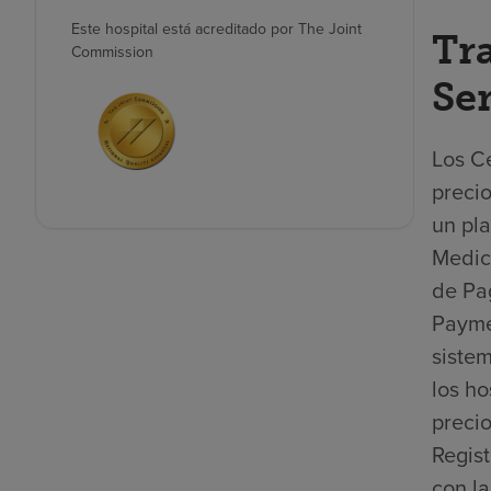
Este hospital está acreditado por The Joint
Tr
Commission
Se
Los Ce
precio
un pla
Medica
de Pa
Payme
sistem
los ho
precio
Regis
con la