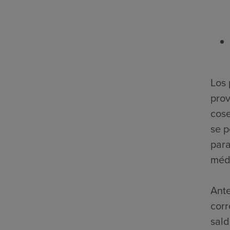
Los 
prov
cose
se p
para
médi
Ante
corr
sald