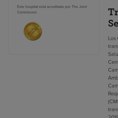
Este hospital está acreditado por The Joint
Tr
Commission
Se
Los 
tran
Salu
Cent
Camb
Ambu
Camb
Requ
(CMS
tran
2019