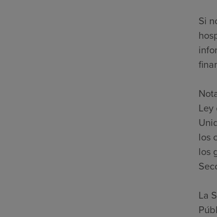
Si n
hosp
info
fina
Nota
Ley 
Unid
los 
los 
Secc
La S
Públ