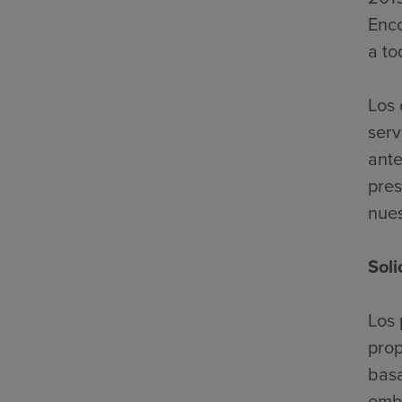
Enco
a to
Los 
serv
ante
pres
nues
Soli
Los 
prop
basa
emba