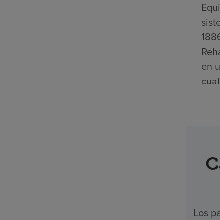
Equi
sist
1886
Reha
en u
cual
C
Los pa