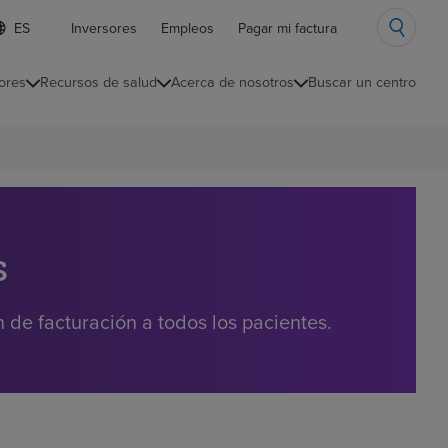
ista
Inversores
Empleos
Pagar mi factura
e
diomas
ores
Recursos de salud
Acerca de nosotros
Buscar un centro
ontraída
s
de facturación a todos los pacientes.