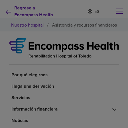
Regrese a
I
Lista
d
Encompass Health
de
i
idiomas
Nuestro hospital
/
Asistencia y recursos financieros
o
contraída
m
a
s
e
Por qué debe elegirnos
l
e
c
Servicios de rehabilitación
c
i
Por qué elegirnos
o
Pacientes y cuidadores
n
Haga una derivación
a
d
Servicios
Recursos de salud
o
Información financiera
Acerca de nosotros
Noticias