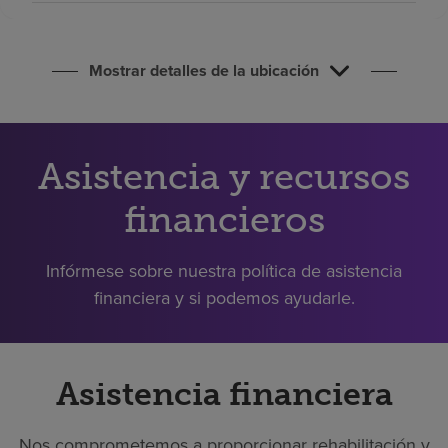
Buscar un centro
Mostrar detalles de la ubicación
Inversores
Empleos
Pagar mi factura
Asistencia y recursos
financieros
Infórmese sobre nuestra política de asistencia
financiera y si podemos ayudarle.
Asistencia financiera
Nos comprometemos a proporcionar rehabilitación y