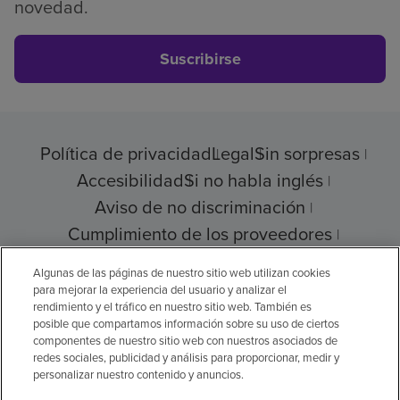
novedad.
Suscribirse
Política de privacidad
Legal
Sin sorpresas
Accesibilidad
Si no habla inglés
Aviso de no discriminación
Cumplimiento de los proveedores
Transparencia de precios
Algunas de las páginas de nuestro sitio web utilizan cookies
para mejorar la experiencia del usuario y analizar el
rendimiento y el tráfico en nuestro sitio web. También es
posible que compartamos información sobre su uso de ciertos
© 2026 Encompass Health Corporation
componentes de nuestro sitio web con nuestros asociados de
redes sociales, publicidad y análisis para proporcionar, medir y
Preferencias de cookies
personalizar nuestro contenido y anuncios.